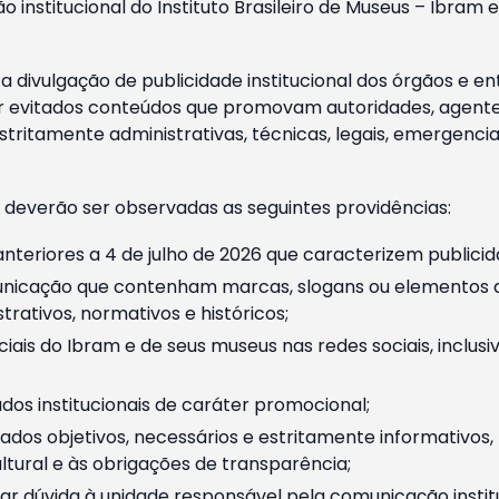
o institucional do Instituto Brasileiro de Museus – Ibra
 divulgação de publicidade institucional dos órgãos e en
 evitados conteúdos que promovam autoridades, agentes 
ritamente administrativas, técnicas, legais, emergencia
 deverão ser observadas as seguintes providências:
nteriores a 4 de julho de 2026 que caracterizem publicid
nicação que contenham marcas, slogans ou elementos da 
rativos, normativos e históricos;
ciais do Ibram e de seus museus nas redes sociais, inclus
os institucionais de caráter promocional;
dos objetivos, necessários e estritamente informativos
tural e às obrigações de transparência;
r dúvida à unidade responsável pela comunicação instituci