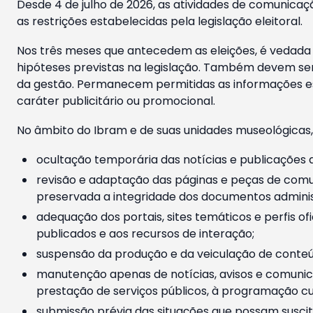
Desde 4 de julho de 2026, as atividades de comunicaçã
as restrições estabelecidas pela legislação eleitoral.
Nos três meses que antecedem as eleições, é vedada a
hipóteses previstas na legislação. Também devem ser
da gestão. Permanecem permitidas as informações est
caráter publicitário ou promocional.
No âmbito do Ibram e de suas unidades museológicas,
ocultação temporária das notícias e publicações a
revisão e adaptação das páginas e peças de comu
preservada a integridade dos documentos administ
adequação dos portais, sites temáticos e perfis ofi
publicados e aos recursos de interação;
suspensão da produção e da veiculação de conteúd
manutenção apenas de notícias, avisos e comunica
prestação de serviços públicos, à programação cul
submissão prévia das situações que possam suscita