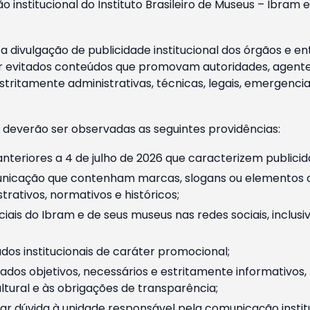
o institucional do Instituto Brasileiro de Museus – Ibra
 divulgação de publicidade institucional dos órgãos e en
 evitados conteúdos que promovam autoridades, agentes 
ritamente administrativas, técnicas, legais, emergencia
 deverão ser observadas as seguintes providências:
nteriores a 4 de julho de 2026 que caracterizem publicid
nicação que contenham marcas, slogans ou elementos da 
rativos, normativos e históricos;
ciais do Ibram e de seus museus nas redes sociais, inclus
os institucionais de caráter promocional;
dos objetivos, necessários e estritamente informativos
tural e às obrigações de transparência;
r dúvida à unidade responsável pela comunicação instituci