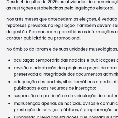
Desde 4 de julho de 2026, as atividades de comunicaçã
as restrições estabelecidas pela legislação eleitoral.
Nos três meses que antecedem as eleições, é vedada a
hipóteses previstas na legislação. Também devem ser
da gestão. Permanecem permitidas as informações est
caráter publicitário ou promocional.
No âmbito do Ibram e de suas unidades museológicas,
ocultação temporária das notícias e publicações a
revisão e adaptação das páginas e peças de comu
preservada a integridade dos documentos administ
adequação dos portais, sites temáticos e perfis ofi
publicados e aos recursos de interação;
suspensão da produção e da veiculação de conteúd
manutenção apenas de notícias, avisos e comunica
prestação de serviços públicos, à programação cul
submissão prévia das situações que possam suscita