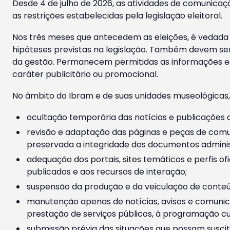
Desde 4 de julho de 2026, as atividades de comunicaçã
as restrições estabelecidas pela legislação eleitoral.
Nos três meses que antecedem as eleições, é vedada a
hipóteses previstas na legislação. Também devem ser
da gestão. Permanecem permitidas as informações est
caráter publicitário ou promocional.
No âmbito do Ibram e de suas unidades museológicas,
ocultação temporária das notícias e publicações a
revisão e adaptação das páginas e peças de comu
preservada a integridade dos documentos administ
adequação dos portais, sites temáticos e perfis ofi
publicados e aos recursos de interação;
suspensão da produção e da veiculação de conteúd
manutenção apenas de notícias, avisos e comunica
prestação de serviços públicos, à programação cul
submissão prévia das situações que possam suscita