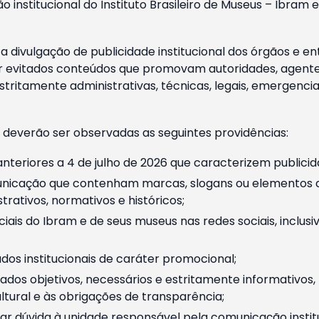
o institucional do Instituto Brasileiro de Museus – Ibra
 divulgação de publicidade institucional dos órgãos e en
 evitados conteúdos que promovam autoridades, agentes 
ritamente administrativas, técnicas, legais, emergencia
 deverão ser observadas as seguintes providências:
nteriores a 4 de julho de 2026 que caracterizem publicid
nicação que contenham marcas, slogans ou elementos da 
rativos, normativos e históricos;
ciais do Ibram e de seus museus nas redes sociais, inclus
os institucionais de caráter promocional;
dos objetivos, necessários e estritamente informativos
tural e às obrigações de transparência;
r dúvida à unidade responsável pela comunicação instituci