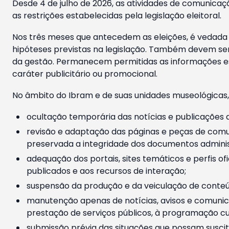
Desde 4 de julho de 2026, as atividades de comunicaçã
as restrições estabelecidas pela legislação eleitoral.
Nos três meses que antecedem as eleições, é vedada a
hipóteses previstas na legislação. Também devem ser
da gestão. Permanecem permitidas as informações est
caráter publicitário ou promocional.
No âmbito do Ibram e de suas unidades museológicas,
ocultação temporária das notícias e publicações a
revisão e adaptação das páginas e peças de comu
preservada a integridade dos documentos administ
adequação dos portais, sites temáticos e perfis ofi
publicados e aos recursos de interação;
suspensão da produção e da veiculação de conteúd
manutenção apenas de notícias, avisos e comunica
prestação de serviços públicos, à programação cul
submissão prévia das situações que possam suscita