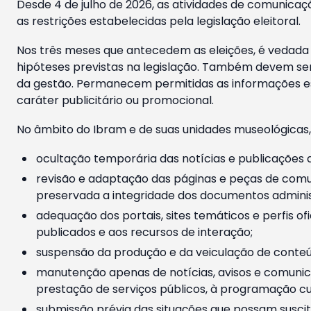
Desde 4 de julho de 2026, as atividades de comunicaçã
as restrições estabelecidas pela legislação eleitoral.
Nos três meses que antecedem as eleições, é vedada a
hipóteses previstas na legislação. Também devem ser
da gestão. Permanecem permitidas as informações est
caráter publicitário ou promocional.
No âmbito do Ibram e de suas unidades museológicas,
ocultação temporária das notícias e publicações a
revisão e adaptação das páginas e peças de comu
preservada a integridade dos documentos administ
adequação dos portais, sites temáticos e perfis ofi
publicados e aos recursos de interação;
suspensão da produção e da veiculação de conteúd
manutenção apenas de notícias, avisos e comunica
prestação de serviços públicos, à programação cul
submissão prévia das situações que possam suscita