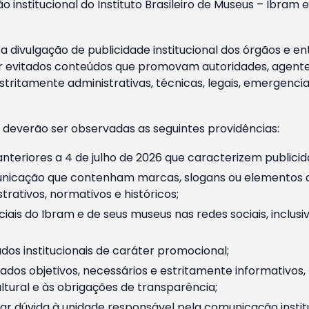
o institucional do Instituto Brasileiro de Museus – Ibra
 divulgação de publicidade institucional dos órgãos e en
 evitados conteúdos que promovam autoridades, agentes 
ritamente administrativas, técnicas, legais, emergencia
 deverão ser observadas as seguintes providências:
nteriores a 4 de julho de 2026 que caracterizem publicid
nicação que contenham marcas, slogans ou elementos da 
rativos, normativos e históricos;
ciais do Ibram e de seus museus nas redes sociais, inclus
os institucionais de caráter promocional;
dos objetivos, necessários e estritamente informativos
tural e às obrigações de transparência;
r dúvida à unidade responsável pela comunicação instituci