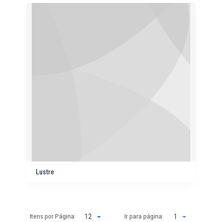
Lustre
Itens por Página:
Ir para página:
1