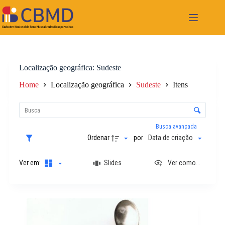
Pular
para
o
conteúdo
Localização geográfica
Sudeste
Home
Localização geográfica
Sudeste
Itens
L
i
C
s
o
t
n
Busca avançada
a
t
Ordenar
por
Data de criação
d
r
e
o
i
Ver em:
Slides
Ver como...
l
t
e
e
d
n
e
R
s
o
e
r
s
d