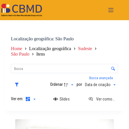
Pular
para
o
conteúdo
Localização geográfica
São Paulo
Home
Localização geográfica
Sudeste
São Paulo
Itens
L
i
C
s
o
t
n
Busca avançada
a
t
Ordenar
por
Data de criação
d
r
e
o
i
Ver em:
Slides
Ver como...
l
t
e
e
d
n
e
R
s
o
e
r