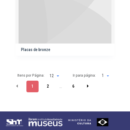
Placas de bronze
Itens por Página:
Ir para página:
1
1
2
6
…