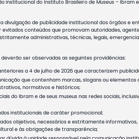
o institucional do Instituto Brasileiro de Museus – Ibra
 divulgação de publicidade institucional dos órgãos e en
 evitados conteúdos que promovam autoridades, agentes 
ritamente administrativas, técnicas, legais, emergencia
 deverão ser observadas as seguintes providências:
nteriores a 4 de julho de 2026 que caracterizem publicid
nicação que contenham marcas, slogans ou elementos da 
rativos, normativos e históricos;
ciais do Ibram e de seus museus nas redes sociais, inclus
os institucionais de caráter promocional;
dos objetivos, necessários e estritamente informativos
tural e às obrigações de transparência;
r dúvida à unidade responsável pela comunicação instituci