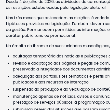
Desde 4 de julho de 2026, as atividades de comunicaçã
as restrições estabelecidas pela legislação eleitoral.
Nos três meses que antecedem as eleições, é vedada a
hipóteses previstas na legislação. Também devem ser
da gestão. Permanecem permitidas as informações est
caráter publicitário ou promocional.
No âmbito do Ibram e de suas unidades museológicas,
ocultação temporária das notícias e publicações a
revisão e adaptação das páginas e peças de comu
preservada a integridade dos documentos administ
adequação dos portais, sites temáticos e perfis ofi
publicados e aos recursos de interação;
suspensão da produção e da veiculação de conteúd
manutenção apenas de notícias, avisos e comunica
prestação de serviços públicos, à programação cul
submissão prévia das situações que possam suscita