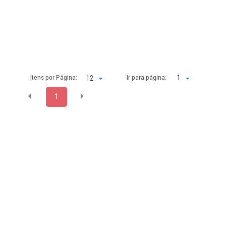
Itens por Página:
Ir para página:
1
1