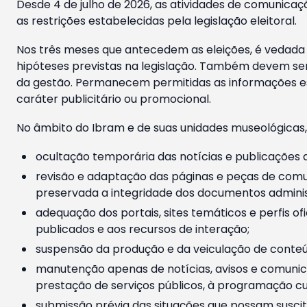
Desde 4 de julho de 2026, as atividades de comunicaçã
as restrições estabelecidas pela legislação eleitoral.
Nos três meses que antecedem as eleições, é vedada a
hipóteses previstas na legislação. Também devem ser
da gestão. Permanecem permitidas as informações est
caráter publicitário ou promocional.
No âmbito do Ibram e de suas unidades museológicas,
ocultação temporária das notícias e publicações a
revisão e adaptação das páginas e peças de comu
preservada a integridade dos documentos administ
adequação dos portais, sites temáticos e perfis ofi
publicados e aos recursos de interação;
suspensão da produção e da veiculação de conteúd
manutenção apenas de notícias, avisos e comunica
prestação de serviços públicos, à programação cul
submissão prévia das situações que possam suscita