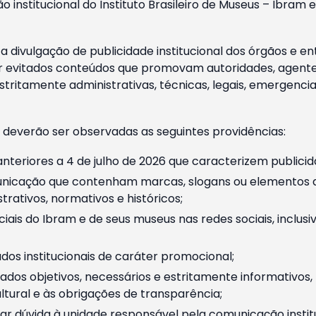
o institucional do Instituto Brasileiro de Museus – Ibra
 divulgação de publicidade institucional dos órgãos e en
 evitados conteúdos que promovam autoridades, agentes 
ritamente administrativas, técnicas, legais, emergencia
 deverão ser observadas as seguintes providências:
nteriores a 4 de julho de 2026 que caracterizem publicid
nicação que contenham marcas, slogans ou elementos da 
rativos, normativos e históricos;
ciais do Ibram e de seus museus nas redes sociais, inclus
os institucionais de caráter promocional;
dos objetivos, necessários e estritamente informativos
tural e às obrigações de transparência;
r dúvida à unidade responsável pela comunicação instituci