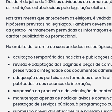
Desde 4 de julho de 2026, as atividades de comunicaçã
as restrições estabelecidas pela legislação eleitoral.
Nos três meses que antecedem as eleições, é vedada a
hipóteses previstas na legislação. Também devem ser
da gestão. Permanecem permitidas as informações est
caráter publicitário ou promocional.
No âmbito do Ibram e de suas unidades museológicas,
ocultação temporária das notícias e publicações a
revisão e adaptação das páginas e peças de comu
preservada a integridade dos documentos administ
adequação dos portais, sites temáticos e perfis ofi
publicados e aos recursos de interação;
suspensão da produção e da veiculação de conteúd
manutenção apenas de notícias, avisos e comunica
prestação de serviços públicos, à programação cul
submissão prévia das situações que possam suscita