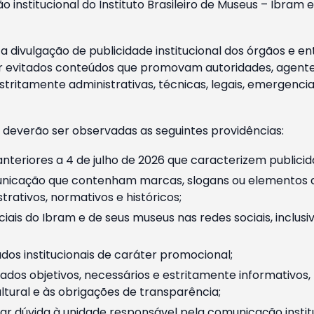
o institucional do Instituto Brasileiro de Museus – Ibra
 divulgação de publicidade institucional dos órgãos e en
 evitados conteúdos que promovam autoridades, agentes 
ritamente administrativas, técnicas, legais, emergencia
 deverão ser observadas as seguintes providências:
nteriores a 4 de julho de 2026 que caracterizem publicid
nicação que contenham marcas, slogans ou elementos da 
rativos, normativos e históricos;
ciais do Ibram e de seus museus nas redes sociais, inclus
os institucionais de caráter promocional;
dos objetivos, necessários e estritamente informativos
tural e às obrigações de transparência;
r dúvida à unidade responsável pela comunicação instituci