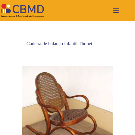
Pular
para
o
conteúdo
Cadeira de balanço infantil Thonet