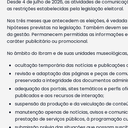
Desde 4 de julho de 2026, as atividades de comunicaçã
as restrições estabelecidas pela legislação eleitoral.
Nos três meses que antecedem as eleições, é vedada a
hipóteses previstas na legislação. Também devem ser
da gestão. Permanecem permitidas as informações est
caráter publicitário ou promocional.
No âmbito do Ibram e de suas unidades museológicas,
ocultação temporária das notícias e publicações a
revisão e adaptação das páginas e peças de comu
preservada a integridade dos documentos administ
adequação dos portais, sites temáticos e perfis ofi
publicados e aos recursos de interação;
suspensão da produção e da veiculação de conteúd
manutenção apenas de notícias, avisos e comunica
prestação de serviços públicos, à programação cul
submissão prévia das situações que possam suscita