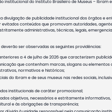
o institucional do Instituto Brasileiro de Museus – Ibra
 divulgação de publicidade institucional dos órgãos e en
 evitados conteúdos que promovam autoridades, agentes 
ritamente administrativas, técnicas, legais, emergencia
 deverão ser observadas as seguintes providências:
nteriores a 4 de julho de 2026 que caracterizem publicid
nicação que contenham marcas, slogans ou elementos da 
rativos, normativos e históricos;
ciais do Ibram e de seus museus nas redes sociais, inclus
os institucionais de caráter promocional;
dos objetivos, necessários e estritamente informativos
tural e às obrigações de transparência;
r dúvida à unidade responsável pela comunicação instituci