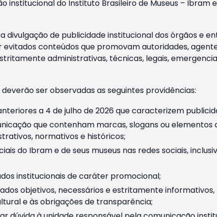
o institucional do Instituto Brasileiro de Museus – Ibra
 divulgação de publicidade institucional dos órgãos e en
 evitados conteúdos que promovam autoridades, agentes 
ritamente administrativas, técnicas, legais, emergencia
 deverão ser observadas as seguintes providências:
nteriores a 4 de julho de 2026 que caracterizem publicid
nicação que contenham marcas, slogans ou elementos da 
rativos, normativos e históricos;
ciais do Ibram e de seus museus nas redes sociais, inclus
os institucionais de caráter promocional;
dos objetivos, necessários e estritamente informativos
tural e às obrigações de transparência;
r dúvida à unidade responsável pela comunicação instituci