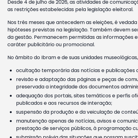
Desde 4 de julho de 2026, as atividades de comunicaçã
as restrições estabelecidas pela legislação eleitoral.
Nos três meses que antecedem as eleições, é vedada a
hipóteses previstas na legislação. Também devem ser
da gestão. Permanecem permitidas as informações est
caráter publicitário ou promocional.
No âmbito do Ibram e de suas unidades museológicas,
ocultação temporária das notícias e publicações a
revisão e adaptação das páginas e peças de comu
preservada a integridade dos documentos administ
adequação dos portais, sites temáticos e perfis ofi
publicados e aos recursos de interação;
suspensão da produção e da veiculação de conteúd
manutenção apenas de notícias, avisos e comunica
prestação de serviços públicos, à programação cul
submissão prévia das situações que possam suscita