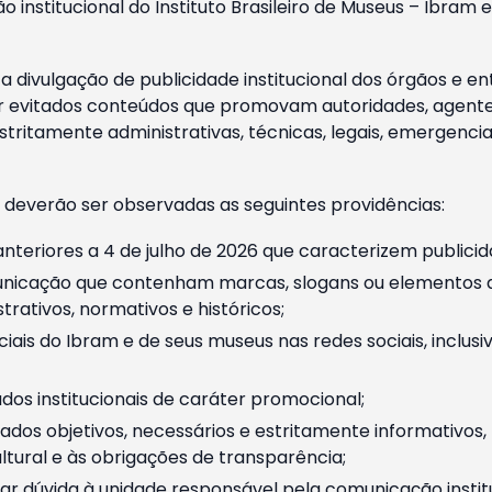
o institucional do Instituto Brasileiro de Museus – Ibra
 divulgação de publicidade institucional dos órgãos e en
 evitados conteúdos que promovam autoridades, agentes 
ritamente administrativas, técnicas, legais, emergencia
 deverão ser observadas as seguintes providências:
nteriores a 4 de julho de 2026 que caracterizem publicid
nicação que contenham marcas, slogans ou elementos da 
rativos, normativos e históricos;
ciais do Ibram e de seus museus nas redes sociais, inclus
os institucionais de caráter promocional;
dos objetivos, necessários e estritamente informativos
tural e às obrigações de transparência;
r dúvida à unidade responsável pela comunicação instituci