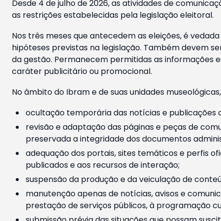
Desde 4 de julho de 2026, as atividades de comunicaçã
as restrições estabelecidas pela legislação eleitoral.
Nos três meses que antecedem as eleições, é vedada a
hipóteses previstas na legislação. Também devem ser
da gestão. Permanecem permitidas as informações est
caráter publicitário ou promocional.
No âmbito do Ibram e de suas unidades museológicas,
ocultação temporária das notícias e publicações a
revisão e adaptação das páginas e peças de comu
preservada a integridade dos documentos administ
adequação dos portais, sites temáticos e perfis ofi
publicados e aos recursos de interação;
suspensão da produção e da veiculação de conteúd
manutenção apenas de notícias, avisos e comunica
prestação de serviços públicos, à programação cul
submissão prévia das situações que possam suscita