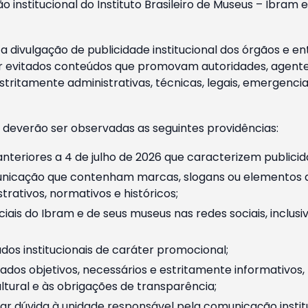
o institucional do Instituto Brasileiro de Museus – Ibra
 divulgação de publicidade institucional dos órgãos e en
 evitados conteúdos que promovam autoridades, agentes 
ritamente administrativas, técnicas, legais, emergencia
 deverão ser observadas as seguintes providências:
nteriores a 4 de julho de 2026 que caracterizem publicid
nicação que contenham marcas, slogans ou elementos da 
rativos, normativos e históricos;
ciais do Ibram e de seus museus nas redes sociais, inclus
os institucionais de caráter promocional;
dos objetivos, necessários e estritamente informativos
tural e às obrigações de transparência;
r dúvida à unidade responsável pela comunicação instituci