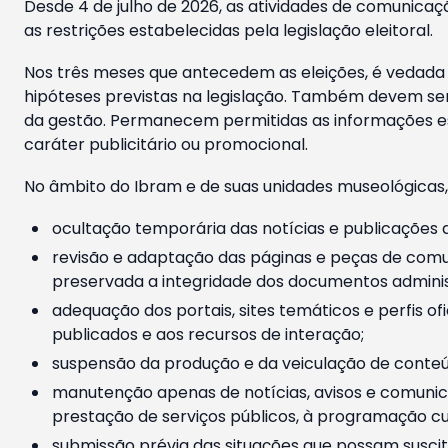
Desde 4 de julho de 2026, as atividades de comunicaçã
as restrições estabelecidas pela legislação eleitoral.
Nos três meses que antecedem as eleições, é vedada a
hipóteses previstas na legislação. Também devem ser
da gestão. Permanecem permitidas as informações est
caráter publicitário ou promocional.
No âmbito do Ibram e de suas unidades museológicas,
ocultação temporária das notícias e publicações a
revisão e adaptação das páginas e peças de comu
preservada a integridade dos documentos administ
adequação dos portais, sites temáticos e perfis ofi
publicados e aos recursos de interação;
suspensão da produção e da veiculação de conteúd
manutenção apenas de notícias, avisos e comunica
prestação de serviços públicos, à programação cul
submissão prévia das situações que possam suscita