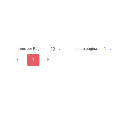
Itens por Página:
Ir para página:
1
1