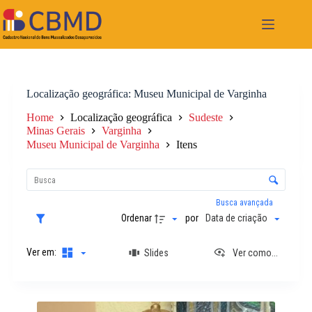
Pular
para
o
conteúdo
Localização geográfica
Museu Municipal de Varginha
Home
Localização geográfica
Sudeste
Minas Gerais
Varginha
Museu Municipal de Varginha
Itens
L
i
C
s
o
t
n
Busca avançada
a
t
Ordenar
por
Data de criação
d
r
e
o
i
Ver em:
Slides
Ver como...
l
t
e
e
d
n
e
R
s
o