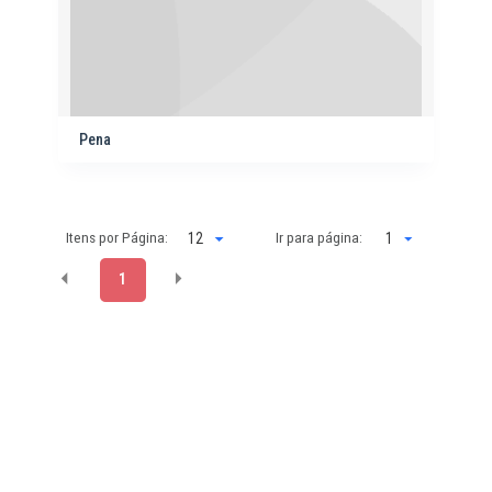
Pena
Itens por Página:
Ir para página:
1
1