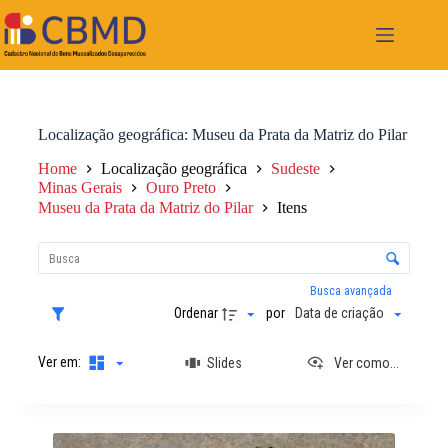
Pular
para
o
conteúdo
Localização geográfica
Museu da Prata da Matriz do Pilar
Home
Localização geográfica
Sudeste
Minas Gerais
Ouro Preto
Museu da Prata da Matriz do Pilar
Itens
L
i
C
s
o
t
n
Busca avançada
a
t
Ordenar
por
Data de criação
d
r
e
o
i
Ver em:
Slides
Ver como...
l
t
e
e
d
n
e
R
s
o