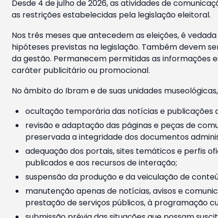
Desde 4 de julho de 2026, as atividades de comunicaçã
as restrições estabelecidas pela legislação eleitoral.
Nos três meses que antecedem as eleições, é vedada a
hipóteses previstas na legislação. Também devem ser
da gestão. Permanecem permitidas as informações est
caráter publicitário ou promocional.
No âmbito do Ibram e de suas unidades museológicas,
ocultação temporária das notícias e publicações a
revisão e adaptação das páginas e peças de comu
preservada a integridade dos documentos administ
adequação dos portais, sites temáticos e perfis ofi
publicados e aos recursos de interação;
suspensão da produção e da veiculação de conteúd
manutenção apenas de notícias, avisos e comunica
prestação de serviços públicos, à programação cul
submissão prévia das situações que possam suscita