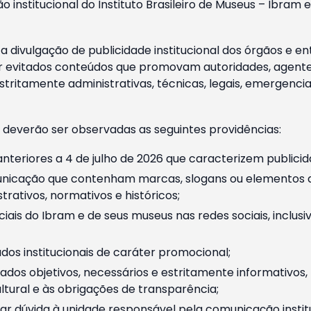
o institucional do Instituto Brasileiro de Museus – Ibra
 divulgação de publicidade institucional dos órgãos e en
 evitados conteúdos que promovam autoridades, agentes 
ritamente administrativas, técnicas, legais, emergencia
 deverão ser observadas as seguintes providências:
nteriores a 4 de julho de 2026 que caracterizem publicid
nicação que contenham marcas, slogans ou elementos da 
rativos, normativos e históricos;
ciais do Ibram e de seus museus nas redes sociais, inclus
os institucionais de caráter promocional;
dos objetivos, necessários e estritamente informativos
tural e às obrigações de transparência;
r dúvida à unidade responsável pela comunicação instituci