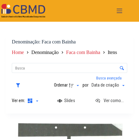
Pular
para
o
conteúdo
Denominação
Faca com Bainha
Home
Denominação
Faca com Bainha
Itens
L
i
C
s
o
t
n
Busca avançada
a
t
Ordenar
por
Data de criação
d
r
e
o
i
Ver em:
Slides
Ver como...
l
t
e
e
d
n
e
R
s
o
e
r
s
d