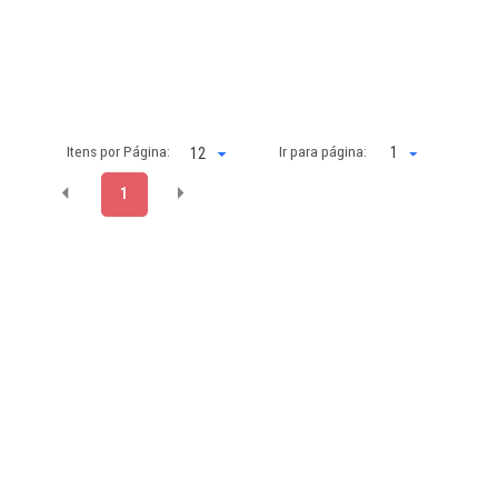
Itens por Página:
Ir para página:
1
1