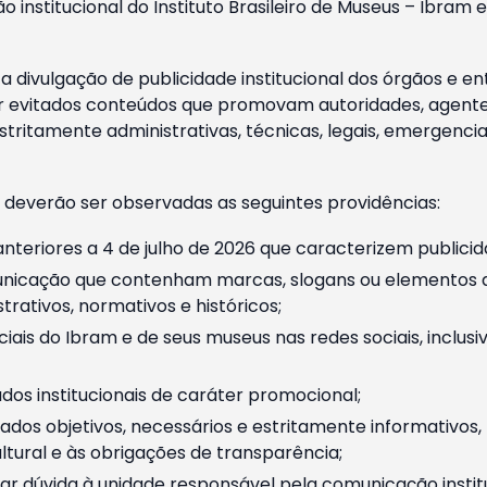
o institucional do Instituto Brasileiro de Museus – Ibra
 divulgação de publicidade institucional dos órgãos e en
 evitados conteúdos que promovam autoridades, agentes 
ritamente administrativas, técnicas, legais, emergencia
 deverão ser observadas as seguintes providências:
nteriores a 4 de julho de 2026 que caracterizem publicid
nicação que contenham marcas, slogans ou elementos da 
rativos, normativos e históricos;
ciais do Ibram e de seus museus nas redes sociais, inclus
os institucionais de caráter promocional;
dos objetivos, necessários e estritamente informativos
tural e às obrigações de transparência;
r dúvida à unidade responsável pela comunicação instituci