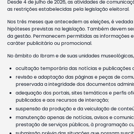
Desde 4 de julho de 2026, as atividades de comunicaçã
as restrições estabelecidas pela legislação eleitoral.
Nos três meses que antecedem as eleições, é vedada a
hipóteses previstas na legislação. Também devem ser
da gestão. Permanecem permitidas as informações est
caráter publicitário ou promocional.
No âmbito do Ibram e de suas unidades museológicas,
ocultação temporária das notícias e publicações a
revisão e adaptação das páginas e peças de comu
preservada a integridade dos documentos administ
adequação dos portais, sites temáticos e perfis ofi
publicados e aos recursos de interação;
suspensão da produção e da veiculação de conteúd
manutenção apenas de notícias, avisos e comunica
prestação de serviços públicos, à programação cul
submissão prévia das situações que possam suscita