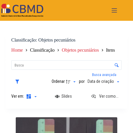
Pular
para
o
conteúdo
Classificação
Objetos pecuniários
Home
Classificação
Objetos pecuniários
Itens
L
i
C
s
o
t
n
Busca avançada
a
t
Ordenar
por
Data de criação
d
r
e
o
i
Ver em:
Slides
Ver como...
l
t
e
e
d
n
e
R
s
o
e
r
s
d