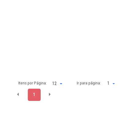
Itens por Página:
Ir para página:
1
1