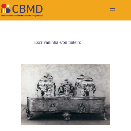
Pular
para
o
conteúdo
Escrivaninha e/ou tinteiro