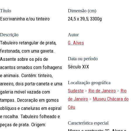
Título
Dimensão (cm)
Escrivaninha e/ou tinteiro
24,5 x 39,5; 3300g
Descrição
Autor
Tabuleiro retangular de prata,
G. Alves
festonada, com uma gaveta.
Assente sobre os pés de
Data ou período
Século XIX
acantos ornados com folhagens
e animais. Contém: tinteiro,
Localização geográfica
areeiro, dois porta-caneta e uma
Sudeste
>
Rio de Janeiro
>
Rio
galeria móvel vazada com
de Janeiro
>
Museu Chácara do
tampas. Decoração em gomos
Céu
oblíquos e caneluras em espiral
e rocalha. Tabuleiro folheado e
Característica especial
peças de prata. Origem:
Marca e contraste: "G. Alves e