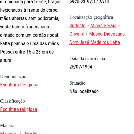
Séculos XVII / XVIII
direcionada para frente, braços
flexionados à frente do corpo,
Localização geográfica
mãos abertas sem policromia,
Sudeste
>
Minas Gerais
>
veste hábito franciscano
Oliveira
>
Museu Diocesano
cintado com um cordão nodal.
Dom José Medeiros Leite
Falta peanha e uma das mãos.
Possui entre 15 a 23 cm de
Data da ocorrência
altura.
25/07/1994
Denominação
Situação
Escultura Religiosa
Não localizado
Classificação
Escultura religiosa
Material
Madeira
|
Marfim