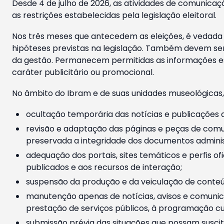
Desde 4 de julho de 2026, as atividades de comunicaçã
as restrições estabelecidas pela legislação eleitoral.
Nos três meses que antecedem as eleições, é vedada a
hipóteses previstas na legislação. Também devem ser
da gestão. Permanecem permitidas as informações est
caráter publicitário ou promocional.
No âmbito do Ibram e de suas unidades museológicas,
ocultação temporária das notícias e publicações a
revisão e adaptação das páginas e peças de comu
preservada a integridade dos documentos administ
adequação dos portais, sites temáticos e perfis ofi
publicados e aos recursos de interação;
suspensão da produção e da veiculação de conteúd
manutenção apenas de notícias, avisos e comunica
prestação de serviços públicos, à programação cul
submissão prévia das situações que possam suscita