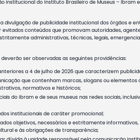
o institucional do Instituto Brasileiro de Museus – Ibra
 divulgação de publicidade institucional dos órgãos e en
 evitados conteúdos que promovam autoridades, agentes 
ritamente administrativas, técnicas, legais, emergencia
 deverão ser observadas as seguintes providências:
nteriores a 4 de julho de 2026 que caracterizem publicid
nicação que contenham marcas, slogans ou elementos da 
rativos, normativos e históricos;
ciais do Ibram e de seus museus nas redes sociais, inclus
os institucionais de caráter promocional;
dos objetivos, necessários e estritamente informativos
tural e às obrigações de transparência;
r dúvida à unidade responsável pela comunicação instituci