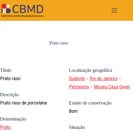
Pular
para
o
conteúdo
Prato raso
Título
Localização geográfica
Prato raso
Sudeste
>
Rio de Janeiro
>
Petrópolis
>
Museu Casa Geyer
Descrição
Prato raso de porcelana
Estado de conservação
Bom
Denominação
Prato
Situação