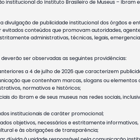
o institucional do Instituto Brasileiro de Museus – Ibra
 divulgação de publicidade institucional dos órgãos e en
 evitados conteúdos que promovam autoridades, agentes 
ritamente administrativas, técnicas, legais, emergencia
 deverão ser observadas as seguintes providências:
nteriores a 4 de julho de 2026 que caracterizem publicid
nicação que contenham marcas, slogans ou elementos da 
rativos, normativos e históricos;
ciais do Ibram e de seus museus nas redes sociais, inclus
os institucionais de caráter promocional;
dos objetivos, necessários e estritamente informativos
tural e às obrigações de transparência;
r dúvida à unidade responsável pela comunicação instituci