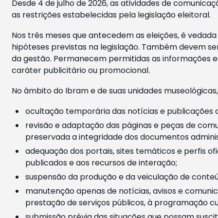
Desde 4 de julho de 2026, as atividades de comunicaçã
as restrições estabelecidas pela legislação eleitoral.
Nos três meses que antecedem as eleições, é vedada a
hipóteses previstas na legislação. Também devem ser
da gestão. Permanecem permitidas as informações est
caráter publicitário ou promocional.
No âmbito do Ibram e de suas unidades museológicas,
ocultação temporária das notícias e publicações a
revisão e adaptação das páginas e peças de comu
preservada a integridade dos documentos administ
adequação dos portais, sites temáticos e perfis ofi
publicados e aos recursos de interação;
suspensão da produção e da veiculação de conteúd
manutenção apenas de notícias, avisos e comunica
prestação de serviços públicos, à programação cul
submissão prévia das situações que possam suscita