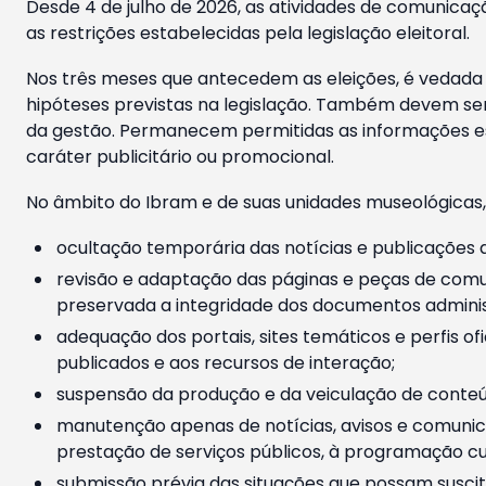
Desde 4 de julho de 2026, as atividades de comunicaçã
as restrições estabelecidas pela legislação eleitoral.
Nos três meses que antecedem as eleições, é vedada a
hipóteses previstas na legislação. Também devem ser
da gestão. Permanecem permitidas as informações est
caráter publicitário ou promocional.
No âmbito do Ibram e de suas unidades museológicas,
ocultação temporária das notícias e publicações a
revisão e adaptação das páginas e peças de comu
preservada a integridade dos documentos administ
adequação dos portais, sites temáticos e perfis ofi
publicados e aos recursos de interação;
suspensão da produção e da veiculação de conteúd
manutenção apenas de notícias, avisos e comunica
prestação de serviços públicos, à programação cul
submissão prévia das situações que possam suscita