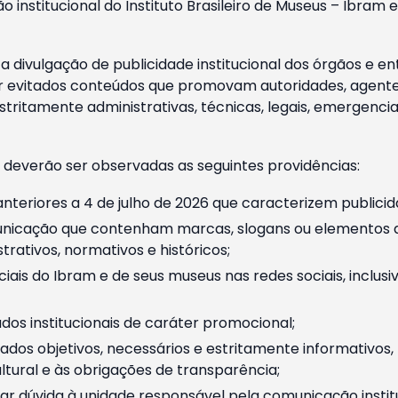
o institucional do Instituto Brasileiro de Museus – Ibra
 divulgação de publicidade institucional dos órgãos e en
 evitados conteúdos que promovam autoridades, agentes 
ritamente administrativas, técnicas, legais, emergencia
 deverão ser observadas as seguintes providências:
nteriores a 4 de julho de 2026 que caracterizem publicid
nicação que contenham marcas, slogans ou elementos da 
rativos, normativos e históricos;
ciais do Ibram e de seus museus nas redes sociais, inclus
os institucionais de caráter promocional;
dos objetivos, necessários e estritamente informativos
tural e às obrigações de transparência;
r dúvida à unidade responsável pela comunicação instituci