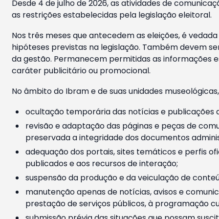
Desde 4 de julho de 2026, as atividades de comunicaçã
as restrições estabelecidas pela legislação eleitoral.
Nos três meses que antecedem as eleições, é vedada a
hipóteses previstas na legislação. Também devem ser
da gestão. Permanecem permitidas as informações est
caráter publicitário ou promocional.
No âmbito do Ibram e de suas unidades museológicas,
ocultação temporária das notícias e publicações a
revisão e adaptação das páginas e peças de comu
preservada a integridade dos documentos administ
adequação dos portais, sites temáticos e perfis ofi
publicados e aos recursos de interação;
suspensão da produção e da veiculação de conteúd
manutenção apenas de notícias, avisos e comunica
prestação de serviços públicos, à programação cul
submissão prévia das situações que possam suscita