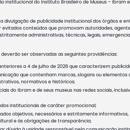
o institucional do Instituto Brasileiro de Museus – Ibra
 divulgação de publicidade institucional dos órgãos e en
 evitados conteúdos que promovam autoridades, agentes 
ritamente administrativas, técnicas, legais, emergencia
 deverão ser observadas as seguintes providências:
nteriores a 4 de julho de 2026 que caracterizem publicid
nicação que contenham marcas, slogans ou elementos da 
rativos, normativos e históricos;
ciais do Ibram e de seus museus nas redes sociais, inclus
os institucionais de caráter promocional;
dos objetivos, necessários e estritamente informativos
tural e às obrigações de transparência;
r dúvida à unidade responsável pela comunicação instituci