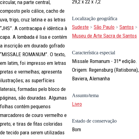
29,2 x 22 x 7,2
circular, na parte central,
composto pelo cálice, cacho de
Localização geográfica
uva, trigo, cruz latina e as letras
Sudeste
>
São Paulo
>
Santos
>
“JHS”. A contracapa é idêntica à
Museu de Arte Sacra de Santos
capa. A lombada é lisa e contém
a inscrição em dourado gofrado
Característica especial
“MISSALE ROMANUM”. O texto,
Missale Romanum - 31ª edição.
em latim, foi impresso em letras
Origem: Regensburg (Ratisbona),
pretas e vermelhas; apresenta
Baviera, Alemanha
ilustrações; as superfícies
laterais, formadas pelo bloco de
Assunto/tema
páginas, são douradas. Algumas
Livro
folhas contêm pequenos
marcadores de couro vermelho e
Estado de conservação
preto; e tiras de fitas coloridas
Bom
de tecido para serem utilizadas