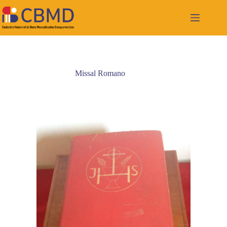
Pular
para
o
conteúdo
Missal Romano