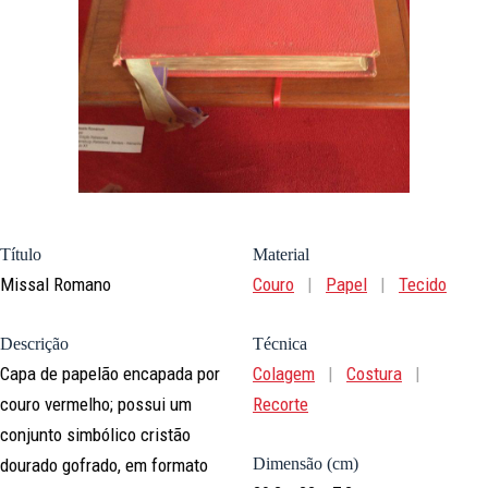
Título
Material
Missal Romano
Couro
|
Papel
|
Tecido
Descrição
Técnica
Capa de papelão encapada por
Colagem
|
Costura
|
couro vermelho; possui um
Recorte
conjunto simbólico cristão
dourado gofrado, em formato
Dimensão (cm)