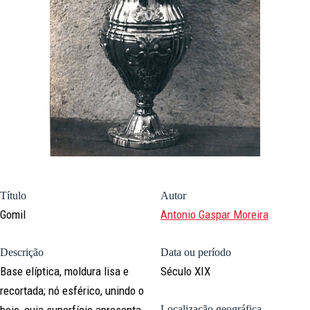
Título
Autor
Gomil
Antonio Gaspar Moreira
Descrição
Data ou período
Base elíptica, moldura lisa e
Século XIX
recortada; nó esférico, unindo o
bojo, cuja superfície apresenta-
Localização geográfica