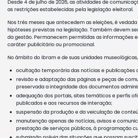
Desde 4 de julho de 2026, as atividades de comunicaçã
as restrições estabelecidas pela legislação eleitoral.
Nos três meses que antecedem as eleições, é vedada a
hipóteses previstas na legislação. Também devem ser
da gestão. Permanecem permitidas as informações est
caráter publicitário ou promocional.
No âmbito do Ibram e de suas unidades museológicas,
ocultação temporária das notícias e publicações a
revisão e adaptação das páginas e peças de comu
preservada a integridade dos documentos administ
adequação dos portais, sites temáticos e perfis ofi
publicados e aos recursos de interação;
suspensão da produção e da veiculação de conteúd
manutenção apenas de notícias, avisos e comunica
prestação de serviços públicos, à programação cul
submissão prévia das situações que possam suscita