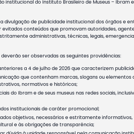
o institucional do Instituto Brasileiro de Museus – Ibra
 divulgação de publicidade institucional dos órgãos e en
 evitados conteúdos que promovam autoridades, agentes 
ritamente administrativas, técnicas, legais, emergencia
 deverão ser observadas as seguintes providências:
nteriores a 4 de julho de 2026 que caracterizem publicid
nicação que contenham marcas, slogans ou elementos da 
rativos, normativos e históricos;
ciais do Ibram e de seus museus nas redes sociais, inclus
os institucionais de caráter promocional;
dos objetivos, necessários e estritamente informativos
tural e às obrigações de transparência;
r dúvida à unidade responsável pela comunicação instituci