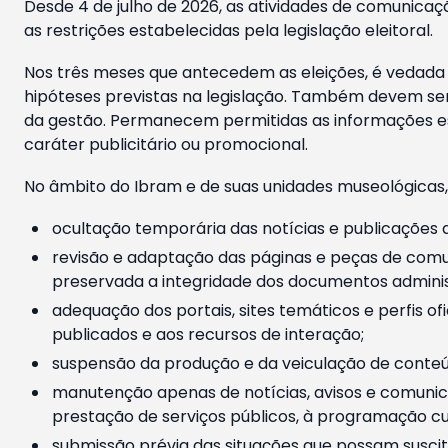
Desde 4 de julho de 2026, as atividades de comunicaçã
as restrições estabelecidas pela legislação eleitoral.
Nos três meses que antecedem as eleições, é vedada a
hipóteses previstas na legislação. Também devem ser
da gestão. Permanecem permitidas as informações est
caráter publicitário ou promocional.
No âmbito do Ibram e de suas unidades museológicas,
ocultação temporária das notícias e publicações a
revisão e adaptação das páginas e peças de comu
preservada a integridade dos documentos administ
adequação dos portais, sites temáticos e perfis ofi
publicados e aos recursos de interação;
suspensão da produção e da veiculação de conteúd
manutenção apenas de notícias, avisos e comunica
prestação de serviços públicos, à programação cul
submissão prévia das situações que possam suscita