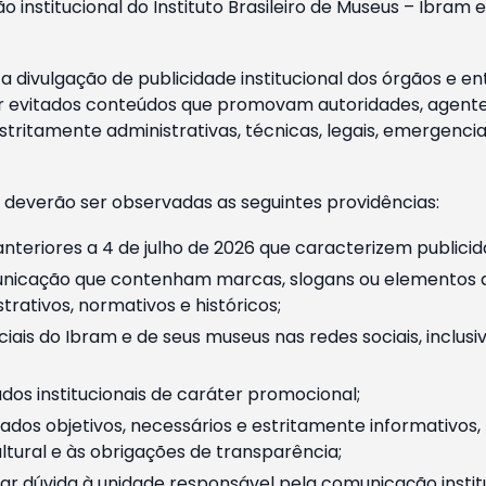
o institucional do Instituto Brasileiro de Museus – Ibra
 divulgação de publicidade institucional dos órgãos e en
 evitados conteúdos que promovam autoridades, agentes 
ritamente administrativas, técnicas, legais, emergencia
 deverão ser observadas as seguintes providências:
nteriores a 4 de julho de 2026 que caracterizem publicid
nicação que contenham marcas, slogans ou elementos da 
rativos, normativos e históricos;
ciais do Ibram e de seus museus nas redes sociais, inclus
os institucionais de caráter promocional;
dos objetivos, necessários e estritamente informativos
tural e às obrigações de transparência;
r dúvida à unidade responsável pela comunicação instituci