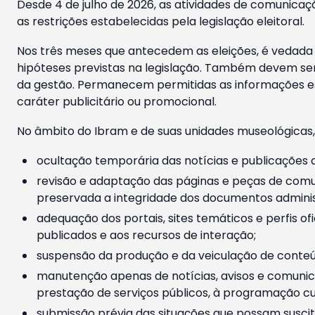
Desde 4 de julho de 2026, as atividades de comunicaçã
as restrições estabelecidas pela legislação eleitoral.
Nos três meses que antecedem as eleições, é vedada a
hipóteses previstas na legislação. Também devem ser
da gestão. Permanecem permitidas as informações est
caráter publicitário ou promocional.
No âmbito do Ibram e de suas unidades museológicas,
ocultação temporária das notícias e publicações a
revisão e adaptação das páginas e peças de comu
preservada a integridade dos documentos administ
adequação dos portais, sites temáticos e perfis ofi
publicados e aos recursos de interação;
suspensão da produção e da veiculação de conteúd
manutenção apenas de notícias, avisos e comunica
prestação de serviços públicos, à programação cul
submissão prévia das situações que possam suscita