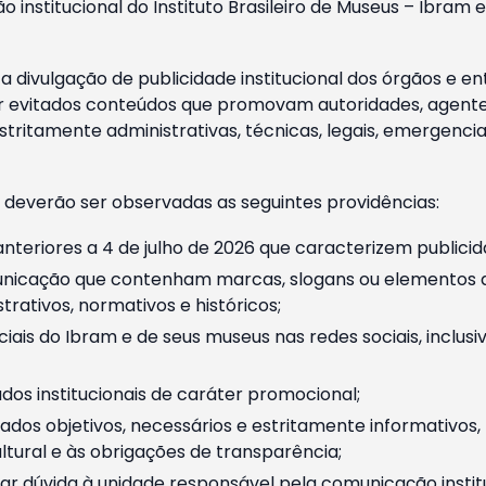
o institucional do Instituto Brasileiro de Museus – Ibra
 divulgação de publicidade institucional dos órgãos e en
 evitados conteúdos que promovam autoridades, agentes 
ritamente administrativas, técnicas, legais, emergencia
 deverão ser observadas as seguintes providências:
nteriores a 4 de julho de 2026 que caracterizem publicid
nicação que contenham marcas, slogans ou elementos da 
rativos, normativos e históricos;
ciais do Ibram e de seus museus nas redes sociais, inclus
os institucionais de caráter promocional;
dos objetivos, necessários e estritamente informativos
tural e às obrigações de transparência;
r dúvida à unidade responsável pela comunicação instituci