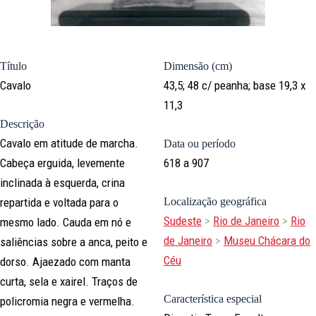
Título
Dimensão (cm)
Cavalo
43,5; 48 c/ peanha; base 19,3 x
11,3
Descrição
Cavalo em atitude de marcha.
Data ou período
Cabeça erguida, levemente
618 a 907
inclinada à esquerda, crina
repartida e voltada para o
Localização geográfica
Sudeste
>
Rio de Janeiro
>
Rio
mesmo lado. Cauda em nó e
de Janeiro
>
Museu Chácara do
saliências sobre a anca, peito e
Céu
dorso. Ajaezado com manta
curta, sela e xairel. Traços de
Característica especial
policromia negra e vermelha.