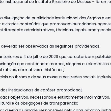
o institucional do Instituto Brasileiro de Museus – Ibra
 divulgação de publicidade institucional dos órgãos e en
 evitados conteúdos que promovam autoridades, agentes 
ritamente administrativas, técnicas, legais, emergencia
 deverão ser observadas as seguintes providências:
nteriores a 4 de julho de 2026 que caracterizem publicid
nicação que contenham marcas, slogans ou elementos da 
rativos, normativos e históricos;
ciais do Ibram e de seus museus nas redes sociais, inclus
os institucionais de caráter promocional;
dos objetivos, necessários e estritamente informativos
tural e às obrigações de transparência;
r dúvida à unidade responsável pela comunicação instituci