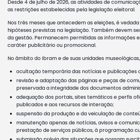
Desde 4 de julho de 2026, as atividades de comunicaçã
as restrições estabelecidas pela legislação eleitoral.
Nos três meses que antecedem as eleições, é vedada a
hipóteses previstas na legislação. Também devem ser
da gestão. Permanecem permitidas as informações est
caráter publicitário ou promocional.
No âmbito do Ibram e de suas unidades museológicas,
ocultação temporária das notícias e publicações a
revisão e adaptação das páginas e peças de comu
preservada a integridade dos documentos administ
adequação dos portais, sites temáticos e perfis ofi
publicados e aos recursos de interação;
suspensão da produção e da veiculação de conteúd
manutenção apenas de notícias, avisos e comunica
prestação de serviços públicos, à programação cul
submissão prévia das situações que possam suscita