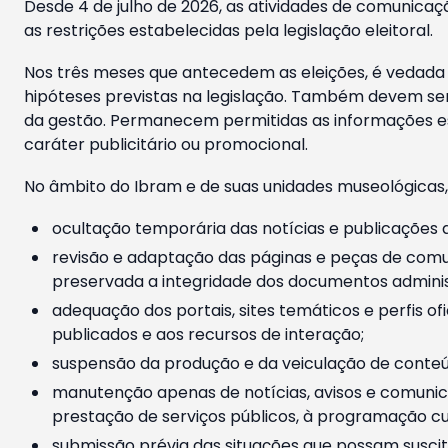
Desde 4 de julho de 2026, as atividades de comunicaçã
as restrições estabelecidas pela legislação eleitoral.
Nos três meses que antecedem as eleições, é vedada a
hipóteses previstas na legislação. Também devem ser
da gestão. Permanecem permitidas as informações est
caráter publicitário ou promocional.
No âmbito do Ibram e de suas unidades museológicas,
ocultação temporária das notícias e publicações a
revisão e adaptação das páginas e peças de comu
preservada a integridade dos documentos administ
adequação dos portais, sites temáticos e perfis ofi
publicados e aos recursos de interação;
suspensão da produção e da veiculação de conteúd
manutenção apenas de notícias, avisos e comunica
prestação de serviços públicos, à programação cul
submissão prévia das situações que possam suscita