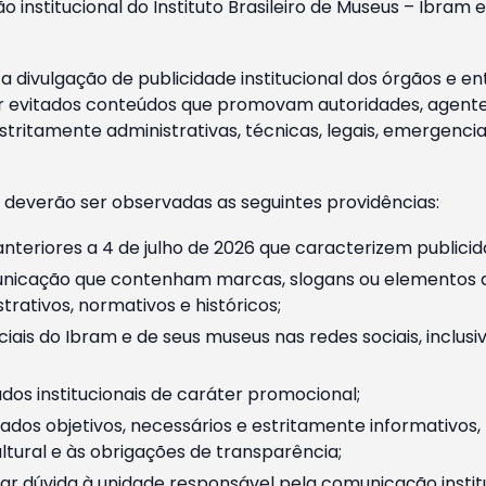
o institucional do Instituto Brasileiro de Museus – Ibra
 divulgação de publicidade institucional dos órgãos e en
 evitados conteúdos que promovam autoridades, agentes 
ritamente administrativas, técnicas, legais, emergencia
 deverão ser observadas as seguintes providências:
nteriores a 4 de julho de 2026 que caracterizem publicid
nicação que contenham marcas, slogans ou elementos da 
rativos, normativos e históricos;
ciais do Ibram e de seus museus nas redes sociais, inclus
os institucionais de caráter promocional;
dos objetivos, necessários e estritamente informativos
tural e às obrigações de transparência;
r dúvida à unidade responsável pela comunicação instituci