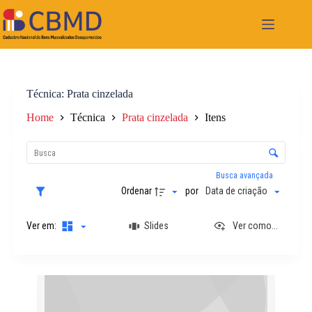
Pular
para
o
conteúdo
Técnica
Prata cinzelada
Home
Técnica
Prata cinzelada
Itens
L
i
C
s
o
t
n
Busca avançada
a
t
Ordenar
por
Data de criação
d
r
e
o
i
Ver em:
Slides
Ver como...
l
t
e
e
d
n
e
R
s
o
e
r
s
d