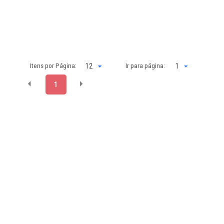
Itens por Página:
Ir para página:
1
1