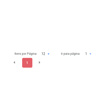
Itens por Página:
Ir para página:
1
1