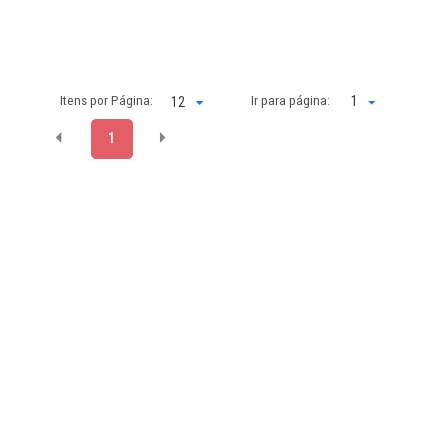
Itens por Página:
Ir para página:
1
1