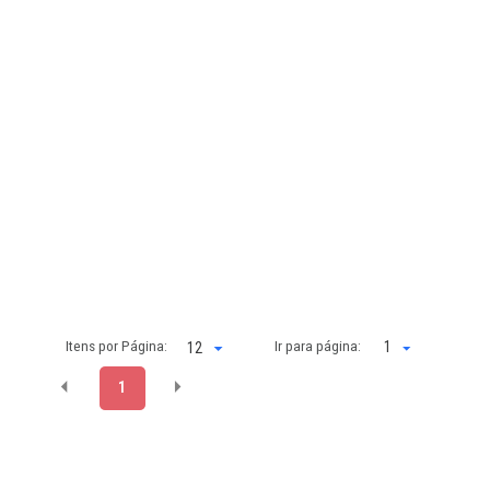
Itens por Página:
Ir para página:
1
1