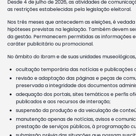
Desde 4 de julho de 2026, as atividades de comunicaçã
as restrições estabelecidas pela legislação eleitoral.
Nos três meses que antecedem as eleições, é vedada a
hipóteses previstas na legislação. Também devem ser
da gestão. Permanecem permitidas as informações est
caráter publicitário ou promocional.
No âmbito do Ibram e de suas unidades museológicas,
ocultação temporária das notícias e publicações a
revisão e adaptação das páginas e peças de comu
preservada a integridade dos documentos administ
adequação dos portais, sites temáticos e perfis ofi
publicados e aos recursos de interação;
suspensão da produção e da veiculação de conteúd
manutenção apenas de notícias, avisos e comunica
prestação de serviços públicos, à programação cul
submissão prévia das situações que possam suscita