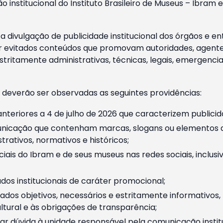
o institucional do Instituto Brasileiro de Museus – Ibra
 divulgação de publicidade institucional dos órgãos e en
 evitados conteúdos que promovam autoridades, agentes 
ritamente administrativas, técnicas, legais, emergencia
 deverão ser observadas as seguintes providências:
nteriores a 4 de julho de 2026 que caracterizem publicid
nicação que contenham marcas, slogans ou elementos da 
rativos, normativos e históricos;
ciais do Ibram e de seus museus nas redes sociais, inclus
os institucionais de caráter promocional;
dos objetivos, necessários e estritamente informativos
tural e às obrigações de transparência;
r dúvida à unidade responsável pela comunicação instituci