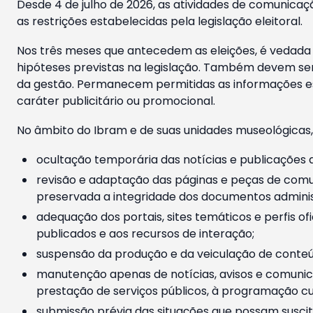
Desde 4 de julho de 2026, as atividades de comunicaçã
as restrições estabelecidas pela legislação eleitoral.
Nos três meses que antecedem as eleições, é vedada a
hipóteses previstas na legislação. Também devem ser
da gestão. Permanecem permitidas as informações est
caráter publicitário ou promocional.
No âmbito do Ibram e de suas unidades museológicas,
ocultação temporária das notícias e publicações a
revisão e adaptação das páginas e peças de comu
preservada a integridade dos documentos administ
adequação dos portais, sites temáticos e perfis ofi
publicados e aos recursos de interação;
suspensão da produção e da veiculação de conteúd
manutenção apenas de notícias, avisos e comunica
prestação de serviços públicos, à programação cul
submissão prévia das situações que possam suscita