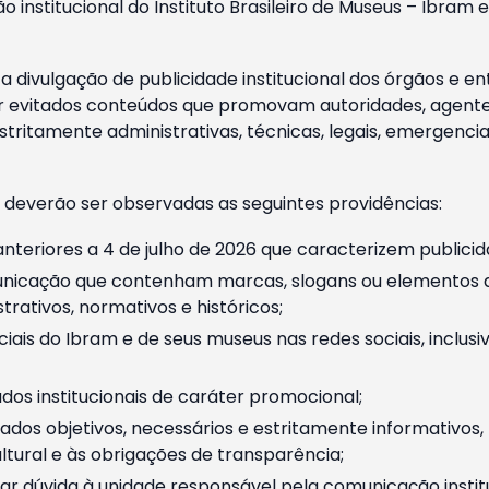
o institucional do Instituto Brasileiro de Museus – Ibra
 divulgação de publicidade institucional dos órgãos e en
 evitados conteúdos que promovam autoridades, agentes 
ritamente administrativas, técnicas, legais, emergencia
 deverão ser observadas as seguintes providências:
nteriores a 4 de julho de 2026 que caracterizem publicid
nicação que contenham marcas, slogans ou elementos da 
rativos, normativos e históricos;
ciais do Ibram e de seus museus nas redes sociais, inclus
os institucionais de caráter promocional;
dos objetivos, necessários e estritamente informativos
tural e às obrigações de transparência;
r dúvida à unidade responsável pela comunicação instituci