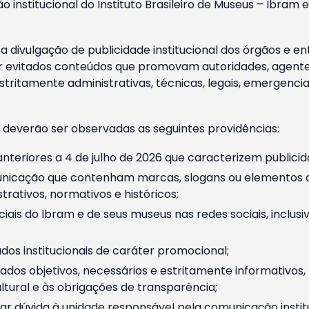
o institucional do Instituto Brasileiro de Museus – Ibra
 divulgação de publicidade institucional dos órgãos e en
 evitados conteúdos que promovam autoridades, agentes 
ritamente administrativas, técnicas, legais, emergencia
 deverão ser observadas as seguintes providências:
nteriores a 4 de julho de 2026 que caracterizem publicid
nicação que contenham marcas, slogans ou elementos da 
rativos, normativos e históricos;
ciais do Ibram e de seus museus nas redes sociais, inclus
os institucionais de caráter promocional;
dos objetivos, necessários e estritamente informativos
tural e às obrigações de transparência;
r dúvida à unidade responsável pela comunicação instituci