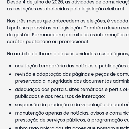
Desde 4 de julho de 2026, as atividades de comunicaçã
as restrições estabelecidas pela legislação eleitoral.
Nos três meses que antecedem as eleições, é vedada a
hipóteses previstas na legislação. Também devem ser
da gestão. Permanecem permitidas as informações est
caráter publicitário ou promocional.
No âmbito do Ibram e de suas unidades museológicas,
ocultação temporária das notícias e publicações a
revisão e adaptação das páginas e peças de comu
preservada a integridade dos documentos administ
adequação dos portais, sites temáticos e perfis ofi
publicados e aos recursos de interação;
suspensão da produção e da veiculação de conteúd
manutenção apenas de notícias, avisos e comunica
prestação de serviços públicos, à programação cul
submissão prévia das situações que possam suscita