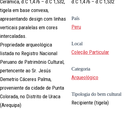
Cerâmica, d.C 1,476 – d.C 1,532,
d.C 1,476 – d.C 1,532
tigela em base convexa,
apresentando design com linhas
País
Peru
verticais paralelas em cores
intercaladas.
Local
Propriedade arqueológica
Coleção Particular
listada no Registro Nacional
Peruano de Patrimônio Cultural,
Categoria
pertencente ao Sr. Jesús
Arqueológico
Demetrio Cáceres Palma,
proveniente da cidade de Punta
Tipologia do bem cultural
Colorada, no Distrito de Uraca
Recipiente (tigela)
(Arequipa)