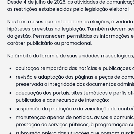
Desde 4 de julho de 2026, as atividades de comunicaçã
as restrições estabelecidas pela legislação eleitoral.
Nos três meses que antecedem as eleições, é vedada a
hipóteses previstas na legislação. Também devem ser
da gestão. Permanecem permitidas as informações est
caráter publicitário ou promocional.
No âmbito do Ibram e de suas unidades museológicas,
ocultação temporária das notícias e publicações a
revisão e adaptação das páginas e peças de comu
preservada a integridade dos documentos administ
adequação dos portais, sites temáticos e perfis ofi
publicados e aos recursos de interação;
suspensão da produção e da veiculação de conteúd
manutenção apenas de notícias, avisos e comunica
prestação de serviços públicos, à programação cul
submissão prévia das situações que possam suscita