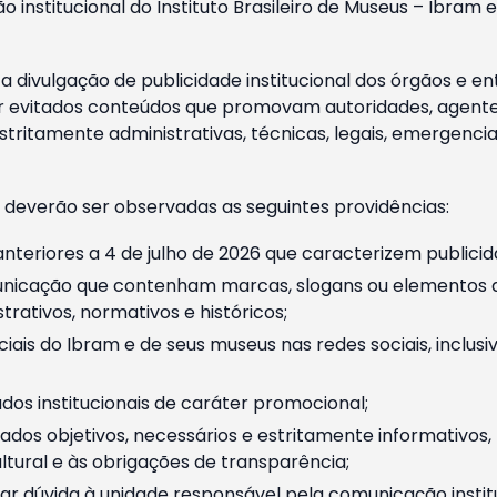
o institucional do Instituto Brasileiro de Museus – Ibra
 divulgação de publicidade institucional dos órgãos e en
 evitados conteúdos que promovam autoridades, agentes 
ritamente administrativas, técnicas, legais, emergencia
 deverão ser observadas as seguintes providências:
nteriores a 4 de julho de 2026 que caracterizem publicid
nicação que contenham marcas, slogans ou elementos da 
rativos, normativos e históricos;
ciais do Ibram e de seus museus nas redes sociais, inclus
os institucionais de caráter promocional;
dos objetivos, necessários e estritamente informativos
tural e às obrigações de transparência;
r dúvida à unidade responsável pela comunicação instituci