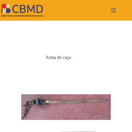
Pular
para
o
conteúdo
Arma de caça