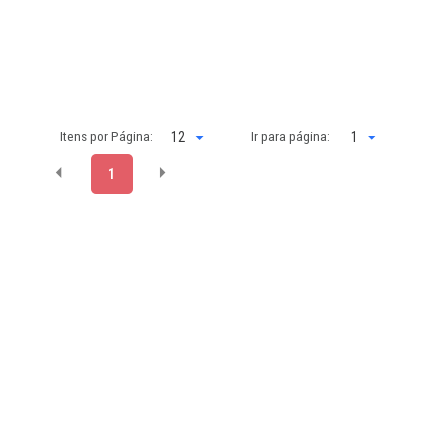
Itens por Página:
Ir para página:
1
1