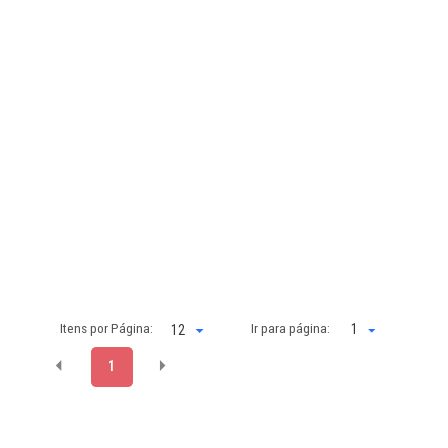
Itens por Página:
Ir para página:
1
1