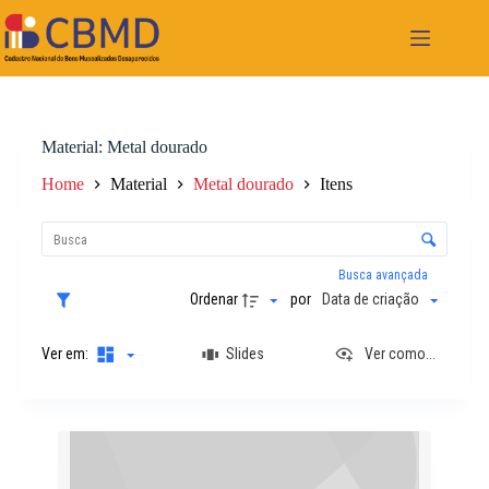
Pular
para
o
conteúdo
Material
Metal dourado
Home
Material
Metal dourado
Itens
L
i
C
s
o
t
n
Busca avançada
a
t
Ordenar
por
Data de criação
d
r
e
o
i
Ver em:
Slides
Ver como...
l
t
e
e
d
n
e
R
s
o
e
r
s
d