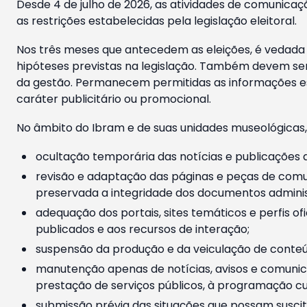
Desde 4 de julho de 2026, as atividades de comunicaçã
as restrições estabelecidas pela legislação eleitoral.
Nos três meses que antecedem as eleições, é vedada a
hipóteses previstas na legislação. Também devem ser
da gestão. Permanecem permitidas as informações est
caráter publicitário ou promocional.
No âmbito do Ibram e de suas unidades museológicas,
ocultação temporária das notícias e publicações a
revisão e adaptação das páginas e peças de comu
preservada a integridade dos documentos administ
adequação dos portais, sites temáticos e perfis ofi
publicados e aos recursos de interação;
suspensão da produção e da veiculação de conteúd
manutenção apenas de notícias, avisos e comunica
prestação de serviços públicos, à programação cul
submissão prévia das situações que possam suscita