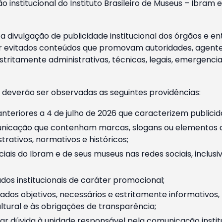
o institucional do Instituto Brasileiro de Museus – Ibra
 divulgação de publicidade institucional dos órgãos e en
 evitados conteúdos que promovam autoridades, agentes 
ritamente administrativas, técnicas, legais, emergencia
 deverão ser observadas as seguintes providências:
nteriores a 4 de julho de 2026 que caracterizem publicid
nicação que contenham marcas, slogans ou elementos da 
rativos, normativos e históricos;
ciais do Ibram e de seus museus nas redes sociais, inclus
os institucionais de caráter promocional;
dos objetivos, necessários e estritamente informativos
tural e às obrigações de transparência;
r dúvida à unidade responsável pela comunicação instituci